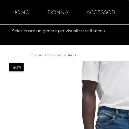
UOMO
DONNA
ACCESSORI
Selezionare un genere per visualizzare il menu
Home
·
All
·
Uomo
·
Jeans
·
Jeans
-50%