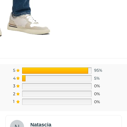
5
95%
4
5%
3
0%
2
0%
1
0%
Natascia