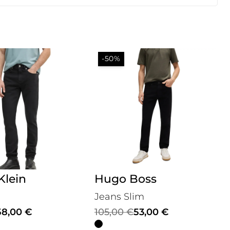
-50%
Klein
Hugo Boss
Jeans Slim
Il
Il
58,00
€
105,00
€
53,00
€
prezzo
prezzo