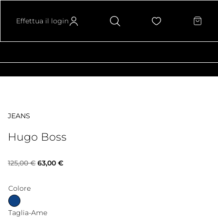
Effettua il login
JEANS
Hugo Boss
Il
Il
125,00
€
63,00
€
prezzo
prezzo
Colore
originale
attuale
Taglia-Ame