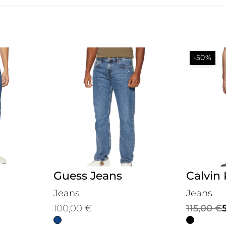
-50%
Guess Jeans
Calvin 
Jeans
Jeans
Il
Il
100,00
€
115,00
€
prezzo
prezzo