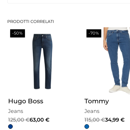
PRODOTTI CORRELATI
-50%
-70%
Hugo Boss
Tommy
Jeans
Jeans
Il
Il
Il
Il
125,00
€
63,00
€
115,00
€
34,99
€
prezzo
prezzo
prezzo
prezzo