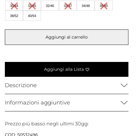
era:
è:
30/44
31/45
32/46
33/47
34/48
36/50
125,00 €.
63,00 €.
38/52
40/54
Aggiungi al carrello
Aggiungi alla Lista
Descrizione
Informazioni aggiuntive
Prezzo più basso negli ultimi 30gg:
COD:
50532496