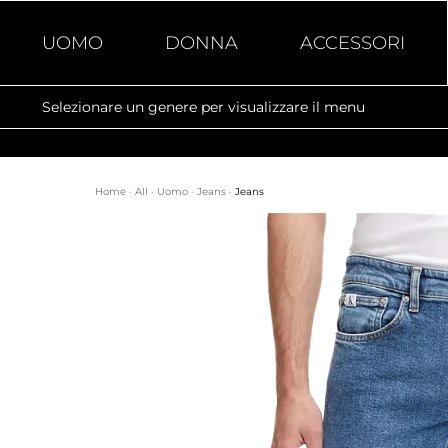
UOMO
DONNA
ACCESSORI
Selezionare un genere per visualizzare il menu
Home
·
All
·
Uomo
·
Jeans
·
Jeans