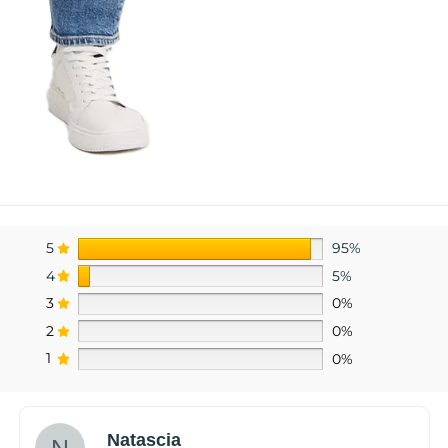
5
95%
4
5%
3
0%
2
0%
1
0%
Natascia