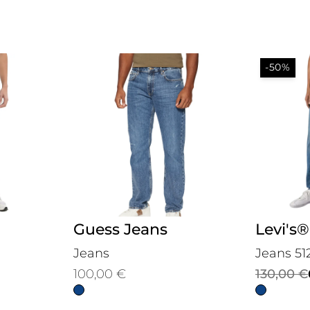
-50%
Guess Jeans
Levi's®
Jeans
Jeans 51
Il
Il
100,00
€
130,00
€
prezzo
prezzo