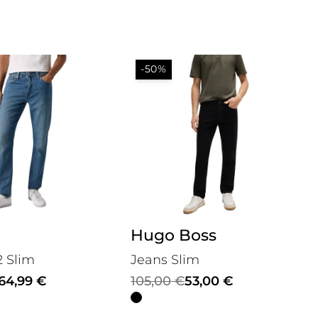
-50%
Hugo Boss
2 Slim
Jeans Slim
Il
Il
64,99
€
105,00
€
53,00
€
prezzo
prezzo