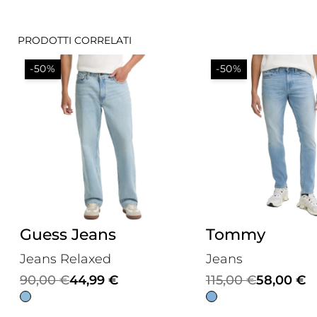
PRODOTTI CORRELATI
-50%
-50%
Guess Jeans
Tommy
Jeans Relaxed
Jeans
Il
Il
Il
Il
90,00
€
44,99
€
115,00
€
58,00
€
prezzo
prezzo
prezzo
prezzo