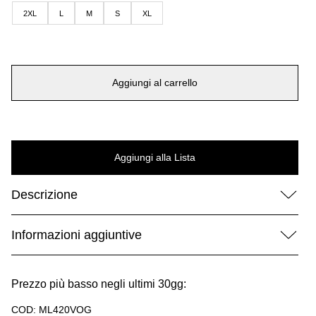
era:
è:
2XL
L
M
S
XL
100,00 €.
49,99 €.
Aggiungi al carrello
Aggiungi alla Lista
Descrizione
Informazioni aggiuntive
Prezzo più basso negli ultimi 30gg:
COD:
ML420VOG