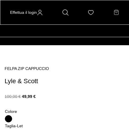
Effettua il login
FELPA ZIP CAPPUCCIO
Lyle & Scott
Il
Il
100,00
€
49,99
€
prezzo
prezzo
Colore
originale
attuale
Taglia-Let