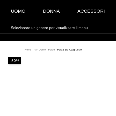
UOMO
DONNA
ACCESSORI
Selezionare un genere per visualizzare il menu
Home
·
All
·
Uomo
·
Felpe
·
Felpa Zip Cappuccio
-50%