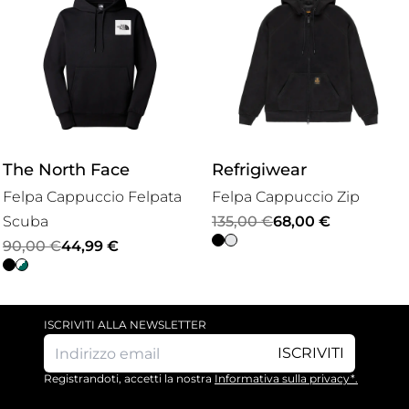
The North Face
Refrigiwear
Felpa Cappuccio Felpata
Felpa Cappuccio Zip
Il
Il
Scuba
135,00
€
68,00
€
Il
Il
prezzo
prezzo
90,00
€
44,99
€
prezzo
prezzo
originale
attuale
originale
attuale
era:
è:
era:
è:
135,00 €.
68,00 €.
ISCRIVITI ALLA NEWSLETTER
90,00 €.
44,99 €.
ISCRIVITI
Registrandoti, accetti la nostra
Informativa sulla privacy*.