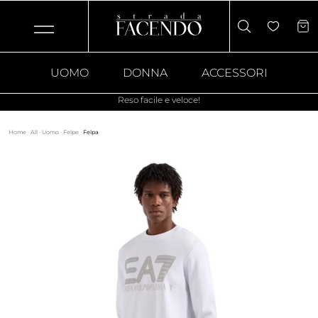
UOMO
DONNA
ACCESSORI
Reso facile e veloce!
Home
·
All
·
Uomo
·
Felpe
·
Felpa