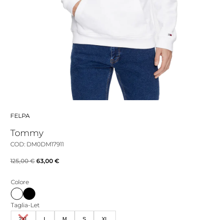
FELPA
Tommy
COD: DM0DM17911
Il
Il
125,00
€
63,00
€
prezzo
prezzo
Colore
originale
attuale
era:
è:
Taglia-Let
125,00 €.
63,00 €.
2XL
L
M
S
XL