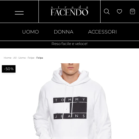
UOMO
DONNA
ACCESSORI
Reso facile e veloce!
Home
·
All
·
Uomo
·
Felpe
·
Felpa
-50%