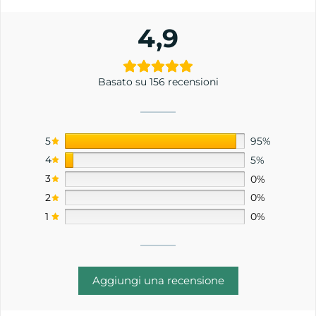
4,9
Basato su 156 recensioni
5
95%
4
5%
3
0%
2
0%
1
0%
Aggiungi una recensione