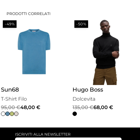
PRODOTTI CORRELATI
-49%
-50%
Sun68
Hugo Boss
T-Shirt Filo
Dolcevita
Il
Il
Il
Il
95,00
€
48,00
€
135,00
€
68,00
€
prezzo
prezzo
prezzo
prezzo
originale
attuale
originale
attuale
era:
è:
era:
è:
ISCRIVITI ALLA NEWSLETTER