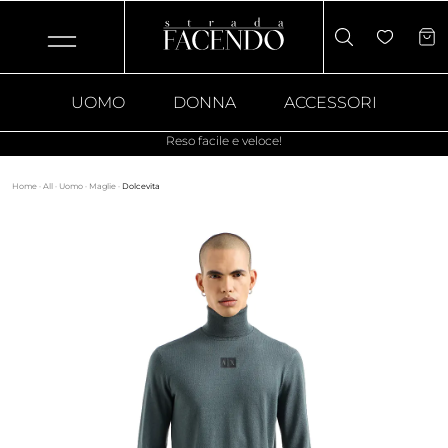
UOMO
DONNA
ACCESSORI
Reso facile e veloce!
Home
·
All
·
Uomo
·
Maglie
·
Dolcevita