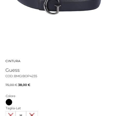
CINTURA
Guess
COD: BMGIBOP4235
Il
Il
75,00
€
38,00
€
prezzo
prezzo
Colore
originale
attuale
era:
è:
Taglia-Let
75,00 €.
38,00 €.
L
M
XL