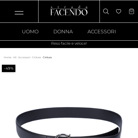
UOMO
DONNA
ACCESSORI
Reso facile e veloce!
Home
·
All
·
Accessori
·
Cinture
·
Cintura
-49%