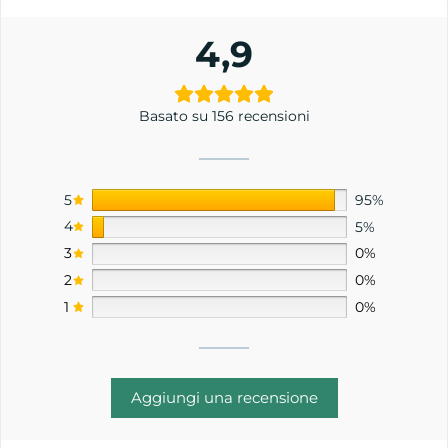
4,9
Basato su 156 recensioni
5
95%
4
5%
3
0%
2
0%
1
0%
Aggiungi una recensione