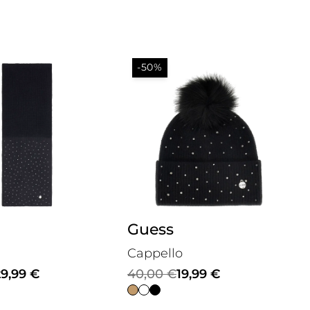
-50%
Guess
Cappello
Il
Il
29,99
€
40,00
€
19,99
€
prezzo
prezzo