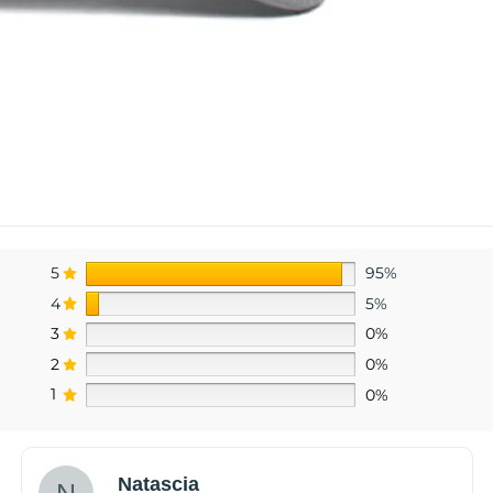
5
95%
4
5%
3
0%
2
0%
1
0%
Natascia