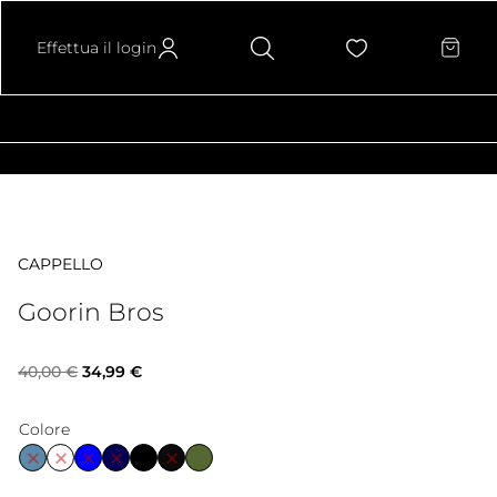
Effettua il login
CAPPELLO
Goorin Bros
Il
Il
40,00
€
34,99
€
prezzo
prezzo
Colore
originale
attuale