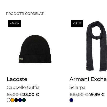
PRODOTTI CORRELATI
-49%
-50%
Lacoste
Armani Exch
Cappello Cuffia
Sciarpa
Il
Il
Il
Il
65,00
€
33,00
€
100,00
€
49,99
€
prezzo
prezzo
prezzo
prezzo