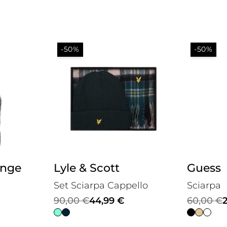
-50%
-50%
ange
Lyle & Scott
Guess
Set Sciarpa Cappello
Sciarpa
Il
Il
Il
Il
90,00
€
44,99
€
60,00
€
prezzo
prezzo
prezzo
prezzo