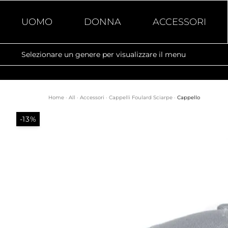
UOMO
DONNA
ACCESSORI
Selezionare un genere per visualizzare il menu
Home
·
All
·
Accessori
·
Cappelli Foulard Sciarpe
·
Cappello
-13%