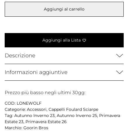
era:
è:
Aggiungi al carrello
40,00 €.
34,99 €.
Aggiungi alla Lista
Descrizione
Informazioni aggiuntive
Prezzo più basso negli ultimi 30gg:
COD:
LONEWOLF
Categorie:
Accessori
,
Cappelli Foulard Sciarpe
Tag:
Autunno Inverno 23
,
Autunno Inverno 25
,
Primavera
Estate 23
,
Primavera Estate 26
Marchio:
Goorin Bros