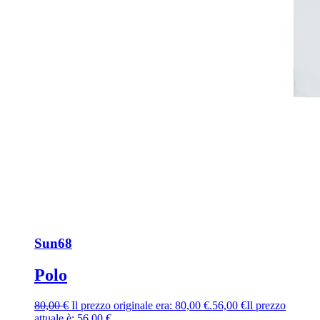
Sun68
Polo
80,00
€
Il prezzo originale era: 80,00 €.
56,00
€
Il prezzo
attuale è: 56,00 €.