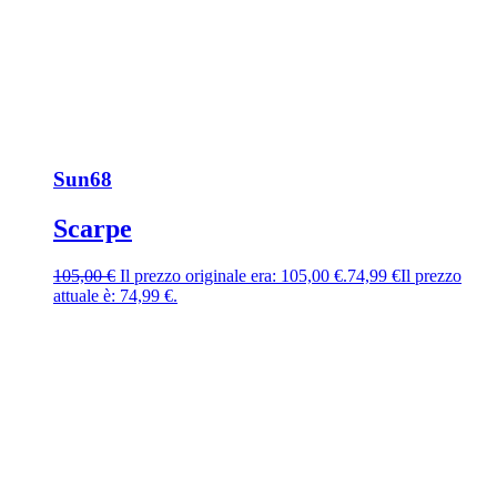
Sun68
Scarpe
105,00
€
Il prezzo originale era: 105,00 €.
74,99
€
Il prezzo
attuale è: 74,99 €.