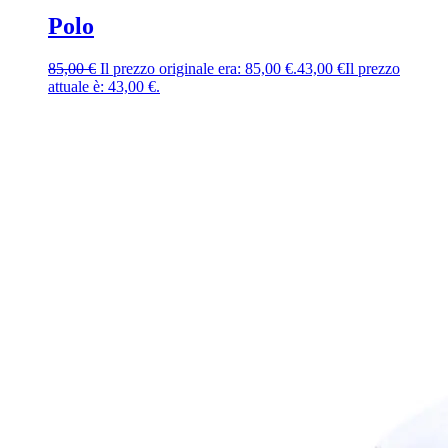
Polo
85,00
€
Il prezzo originale era: 85,00 €.
43,00
€
Il prezzo
attuale è: 43,00 €.