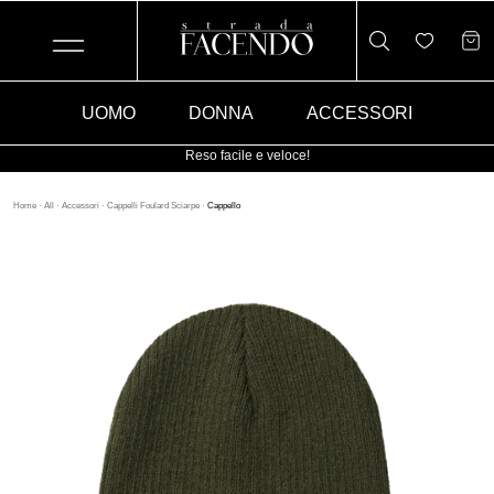
UOMO
DONNA
ACCESSORI
Reso facile e veloce!
Home
·
All
·
Accessori
·
Cappelli Foulard Sciarpe
·
Cappello