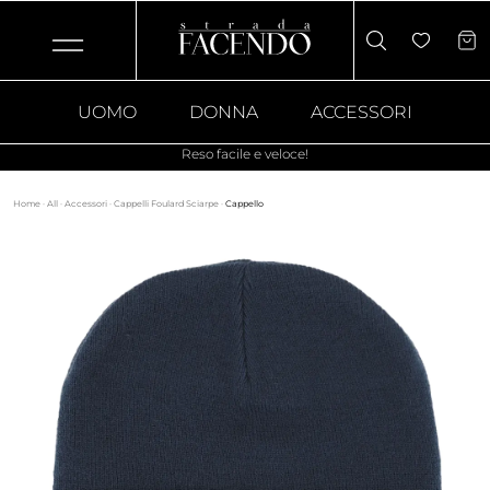
UOMO
DONNA
ACCESSORI
Reso facile e veloce!
Home
·
All
·
Accessori
·
Cappelli Foulard Sciarpe
·
Cappello