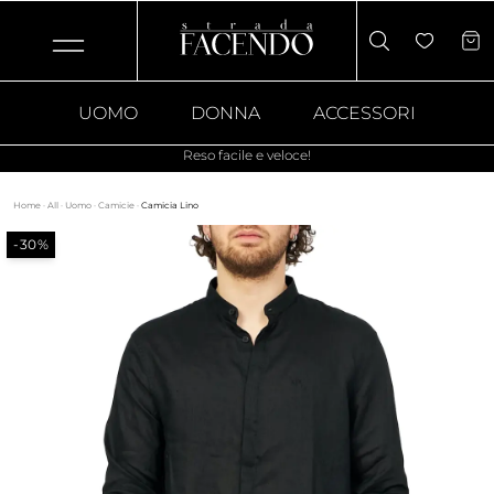
UOMO
DONNA
ACCESSORI
Reso facile e veloce!
Home
·
All
·
Uomo
·
Camicie
·
Camicia Lino
-30%