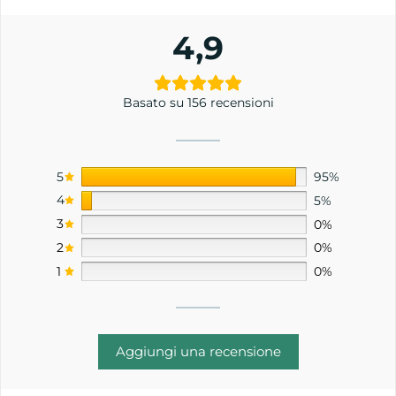
4,9
Basato su 156 recensioni
5
95%
4
5%
3
0%
2
0%
1
0%
Aggiungi una recensione