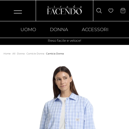
UOMO
DONNA
ACCESSORI
Reso facile e veloce!
Home
·
All
·
Donna
·
Camicie Donna
·
Camicia Donna