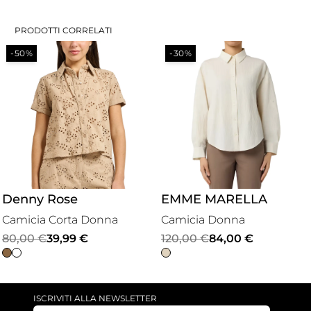
PRODOTTI CORRELATI
-50%
-30%
Denny Rose
EMME MARELLA
Camicia Corta Donna
Camicia Donna
Il
Il
Il
Il
80,00
€
39,99
€
120,00
€
84,00
€
prezzo
prezzo
prezzo
prezzo
originale
attuale
originale
attuale
era:
è:
era:
è:
ISCRIVITI ALLA NEWSLETTER