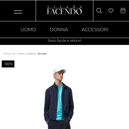
UOMO
DONNA
ACCESSORI
Reso facile e veloce!
Home
·
All
·
Uomo
·
Giubbotti
·
Bomber
-50%