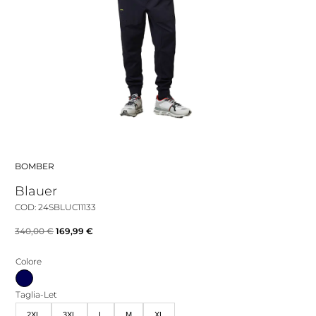
BOMBER
Blauer
COD: 24SBLUC11133
Il
Il
340,00
€
169,99
€
prezzo
prezzo
Colore
originale
attuale
era:
è:
Taglia-Let
340,00 €.
169,99 €.
2XL
3XL
L
M
XL