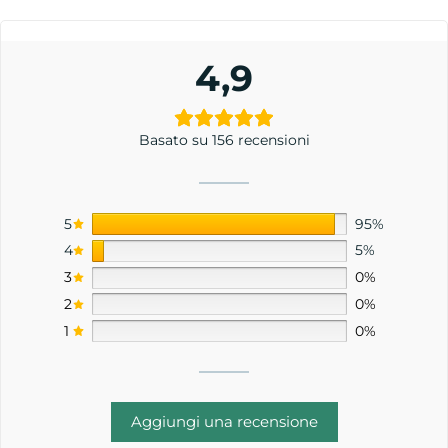
4,9
Basato su 156 recensioni
5
95%
4
5%
3
0%
2
0%
1
0%
Aggiungi una recensione