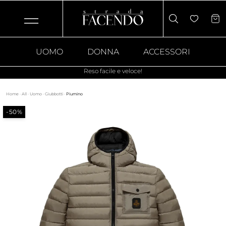
UOMO
DONNA
ACCESSORI
Reso facile e veloce!
Home
·
All
·
Uomo
·
Giubbotti
·
Piumino
-50%