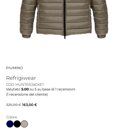
PIUMINO
Refrigiwear
COD: HUNTERJACKET
Valutato
5.00
su 5 su base di
1
recensioni
(
1
recensione del cliente)
Il
Il
325,00
€
163,00
€
prezzo
prezzo
Colore
originale
attuale