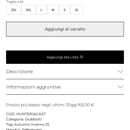
era:
è:
Taglia-Let
325,00 €.
163,00 €.
2XL
3XL
L
M
S
XL
Aggiungi al carrello
Aggiungi alla Lista
Descrizione
Informazioni aggiuntive
Prezzo più basso negli ultimi 30gg:
163,00
€
COD:
HUNTERJACKET
Categoria:
Giubbotti
Tag:
Autunno Inverno 25
Marchio:
Refrigiwear