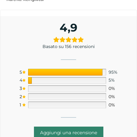
4,9
Basato su 156 recensioni
5
95%
4
5%
3
0%
2
0%
1
0%
Aggiungi una recensione