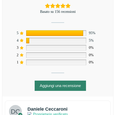
Basato su 156 recensioni
5
95%
4
5%
3
0%
2
0%
1
0%
Aggiungi una recensione
Daniele Ceccaroni
Proprietario verificato