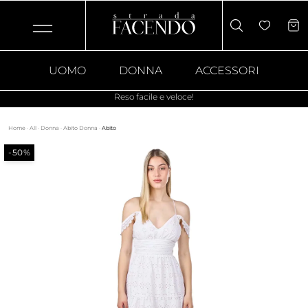
UOMO
DONNA
ACCESSORI
Reso facile e veloce!
Home
·
All
·
Donna
·
Abito Donna
·
Abito
-50%