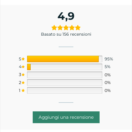
4,9
Basato su 156 recensioni
5
95%
4
5%
3
0%
2
0%
1
0%
Aggiungi una recensione