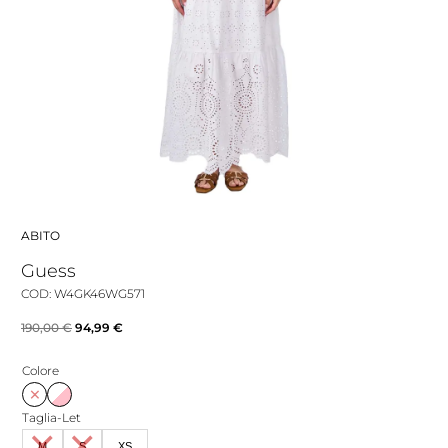
ABITO
Guess
COD: W4GK46WG571
Il
Il
190,00
€
94,99
€
prezzo
prezzo
Colore
originale
attuale
era:
è:
Taglia-Let
190,00 €.
94,99 €.
M
S
XS