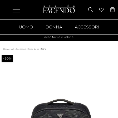
UOMO
DONNA
ACCESSORI
Reso facile e veloce!
Home
·
All
·
Accessori
·
Borse Zaini
·
Zaino
-50%