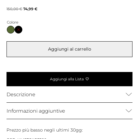
Il
Il
150,00
€
74,99
€
prezzo
prezzo
Colore
originale
attuale
era:
è:
150,00 €.
74,99 €.
Aggiungi al carrello
Aggiungi alla Lista
Descrizione
Informazioni aggiuntive
Prezzo più basso negli ultimi 30gg: