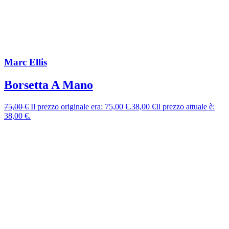
Marc Ellis
Borsetta A Mano
75,00
€
Il prezzo originale era: 75,00 €.
38,00
€
Il prezzo attuale è:
38,00 €.