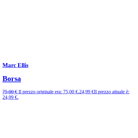
Marc Ellis
Borsa
75,00
€
Il prezzo originale era: 75,00 €.
24,99
€
Il prezzo attuale è:
24,99 €.