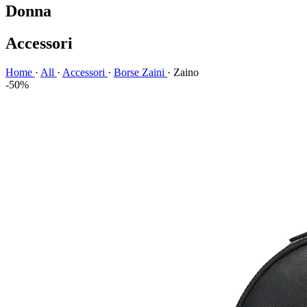
Donna
Accessori
Home
·
All
·
Accessori
·
Borse Zaini
·
Zaino
-50%