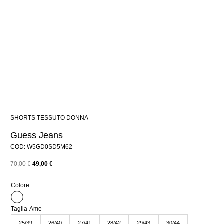
SHORTS TESSUTO DONNA
Guess Jeans
COD: W5GD0SD5M62
Il
Il
70,00
€
49,00
€
prezzo
prezzo
Colore
originale
attuale
era:
è:
Taglia-Ame
25/39
26/40
27/41
28/42
29/43
30/44
70,00 €.
49,00 €.