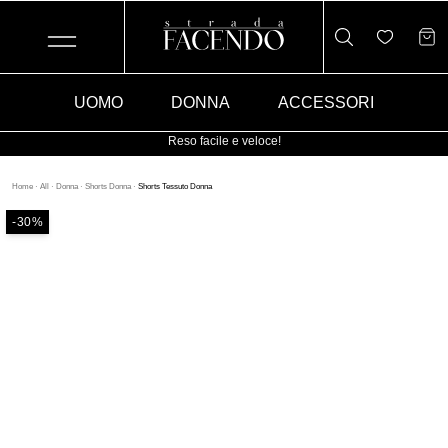
UOMO
DONNA
ACCESSORI
Reso facile e veloce!
Home
·
All
·
Donna
·
Shorts Donna
·
Shorts Tessuto Donna
-30%