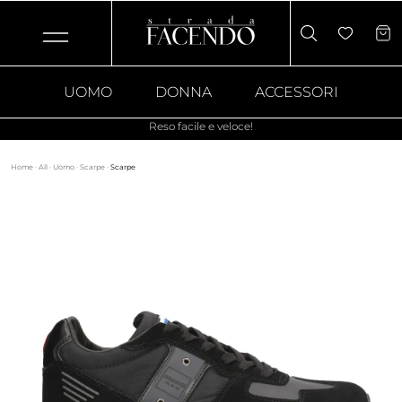
UOMO
DONNA
ACCESSORI
Reso facile e veloce!
Home
·
All
·
Uomo
·
Scarpe
·
Scarpe