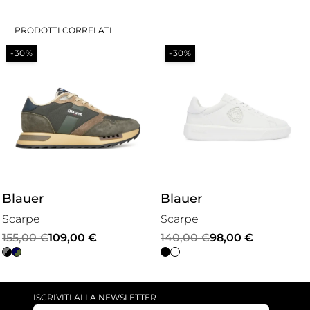
PRODOTTI CORRELATI
-30%
-30%
Blauer
Blauer
Scarpe
Scarpe
Il
Il
Il
Il
155,00
€
109,00
€
140,00
€
98,00
€
prezzo
prezzo
prezzo
prezzo
originale
attuale
originale
attuale
era:
è:
era:
è:
ISCRIVITI ALLA NEWSLETTER