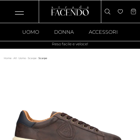
UOMO
DONNA
ACCESSORI
Reso facile e veloce!
Home
·
All
·
Uomo
·
Scarpe
·
Scarpe