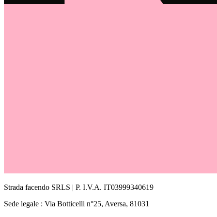
Strada facendo SRLS | P. I.V.A. IT03999340619
Sede legale : Via Botticelli n°25, Aversa, 81031