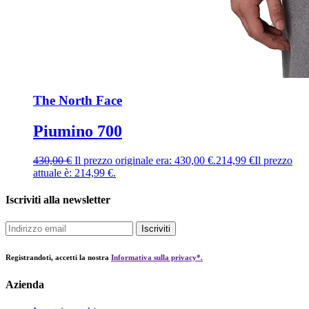
The North Face
Piumino 700
430,00
€
Il prezzo originale era: 430,00 €.
214,99
€
Il prezzo
attuale è: 214,99 €.
Iscriviti alla newsletter
Iscriviti
Registrandoti, accetti la nostra
Informativa sulla privacy*.
Azienda