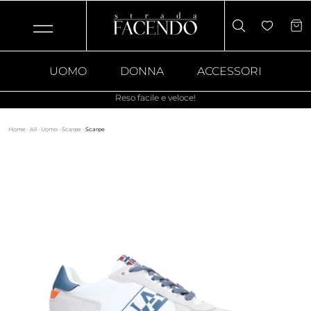
UOMO
DONNA
ACCESSORI
Reso facile e veloce!
Home
·
All
·
Uomo
·
Scarpe
·
Scarpe