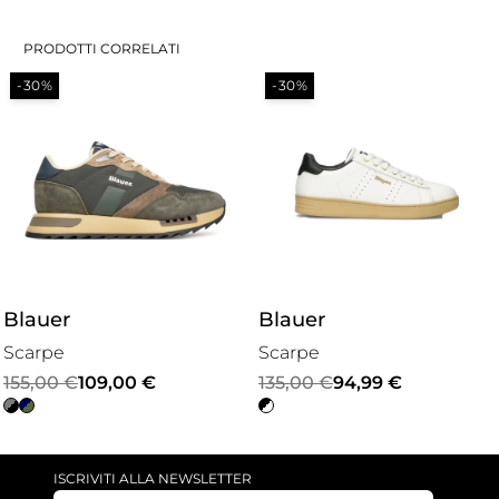
PRODOTTI CORRELATI
-30%
-30%
Blauer
Blauer
Scarpe
Scarpe
Il
Il
Il
Il
155,00
€
109,00
€
135,00
€
94,99
€
prezzo
prezzo
prezzo
prezzo
originale
attuale
originale
attuale
era:
è:
era:
è:
ISCRIVITI ALLA NEWSLETTER