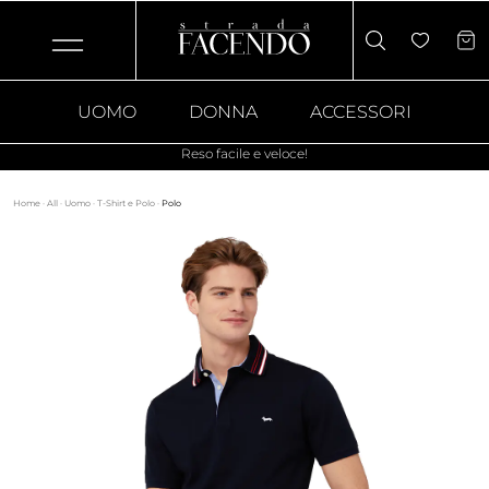
UOMO
DONNA
ACCESSORI
Reso facile e veloce!
Home
·
All
·
Uomo
·
T-Shirt e Polo
·
Polo