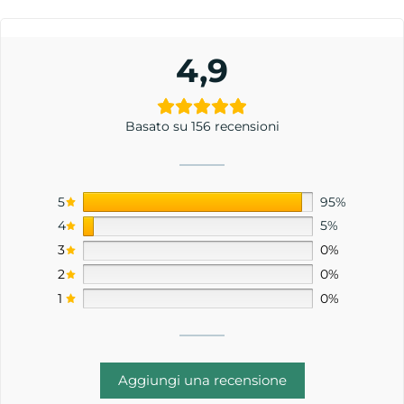
4,9
Basato su 156 recensioni
5
95%
4
5%
3
0%
2
0%
1
0%
Aggiungi una recensione