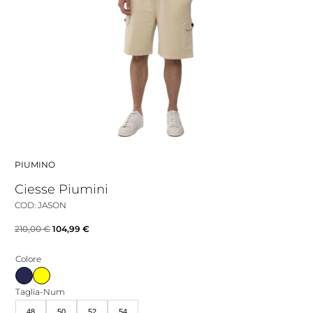
PIUMINO
Ciesse Piumini
COD: JASON
Il
Il
210,00
€
104,99
€
prezzo
prezzo
Colore
originale
attuale
era:
è:
Taglia-Num
210,00 €.
104,99 €.
48
50
52
54