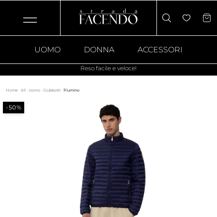
UOMO
DONNA
ACCESSORI
Reso facile e veloce!
Home
·
All
·
Uomo
·
Giubbotti
·
Piumino
-50%