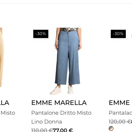
-30%
-30%
LA
EMME MARELLA
EMME 
 Misto
Pantalone Dritto Misto
Pantala
Il
Il
Lino Donna
120,00
€
Il
Il
prezzo
prezzo
110,00
€
77,00
€