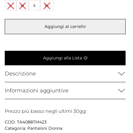
era:
è:
L
M
S
XL
130,00 €.
29,99 €.
Aggiungi al carrello
Aggiungi alla Lista
Descrizione
Informazioni aggiuntive
Prezzo più basso negli ultimi 30gg:
COD:
TA4088TM423
Categoria:
Pantaloni Donna