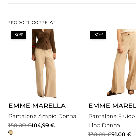
PRODOTTI CORRELATI
-30%
-30%
EMME MARELLA
EMME MAREL
Pantalone Ampio Donna
Pantalone Fluido
Il
Il
150,00
€
104,99
€
Lino Donna
prezzo
prezzo
Il
Il
130,00
€
91,00
€