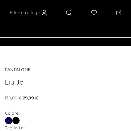
Effettua il login
PANTALONE
Liu Jo
Il
Il
130,00
€
29,99
€
prezzo
prezzo
Colore
originale
attuale
Taglia-Let