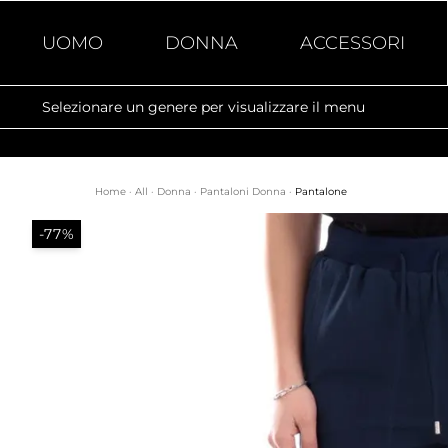
UOMO
DONNA
ACCESSORI
Selezionare un genere per visualizzare il menu
Home
·
All
·
Donna
·
Pantaloni Donna
·
Pantalone
-77%