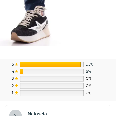
5
95%
4
5%
3
0%
2
0%
1
0%
Natascia