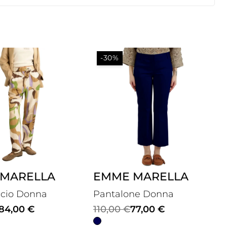
-30%
MARELLA
EMME MARELLA
ccio Donna
Pantalone Donna
Il
Il
84,00
€
110,00
€
77,00
€
prezzo
prezzo