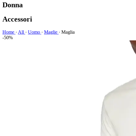
Donna
Accessori
Home
·
All
·
Uomo
·
Maglie
·
Maglia
-50%