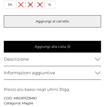
era:
è:
2XL
L
M
S
XL
100,00 €.
49,99 €.
Aggiungi al carrello
Aggiungi alla Lista
Descrizione
Informazioni aggiuntive
Prezzo più basso negli ultimi 30gg:
COD:
M5GR11Z3MK1
Categoria:
Maglie