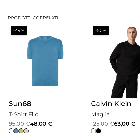
PRODOTTI CORRELATI
-49%
-50%
Sun68
Calvin Klein
T-Shirt Filo
Maglia
Il
Il
Il
Il
95,00
€
48,00
€
125,00
€
63,00
€
prezzo
prezzo
prezzo
prezzo