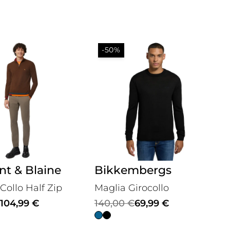
-50%
t & Blaine
Bikkembergs
Collo Half Zip
Maglia Girocollo
Il
Il
104,99
€
140,00
€
69,99
€
prezzo
prezzo