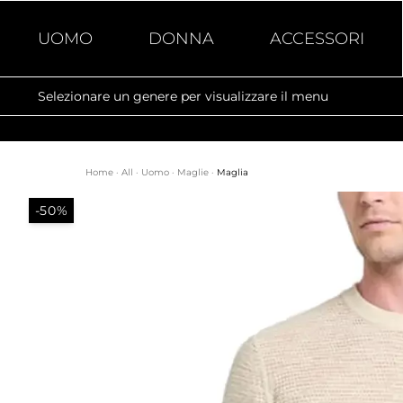
UOMO
DONNA
ACCESSORI
Selezionare un genere per visualizzare il menu
Home
·
All
·
Uomo
·
Maglie
·
Maglia
-50%