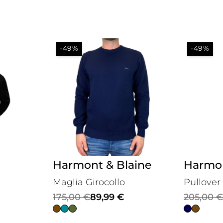
-49%
-49%
Harmont & Blaine
Harmon
Maglia Girocollo
Pullover 
Il
Il
Il
Il
175,00
€
89,99
€
205,00
€
prezzo
prezzo
prezzo
prezzo