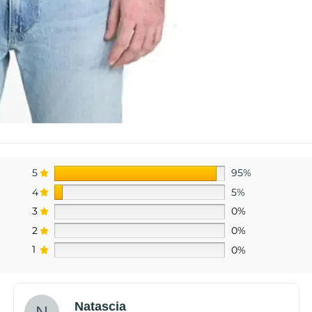
5
95%
4
5%
3
0%
2
0%
1
0%
Natascia