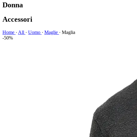
Donna
Accessori
Home
·
All
·
Uomo
·
Maglie
·
Maglia
-50%