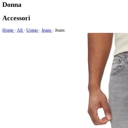
Donna
Accessori
Home
·
All
·
Uomo
·
Jeans
·
Jeans