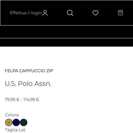
Effettua il login
FELPA CAPPUCCIO ZIP
U.S. Polo Assn.
Fascia
79,99
€
-
114,99
€
di
Colore
prezzo:
Taglia-Let