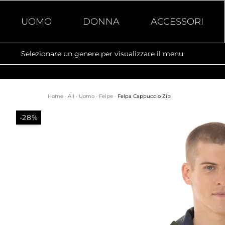
UOMO
DONNA
ACCESSORI
Selezionare un genere per visualizzare il menu
Home
·
All
·
Uomo
·
Felpe
·
Felpa Cappuccio Zip
-28%