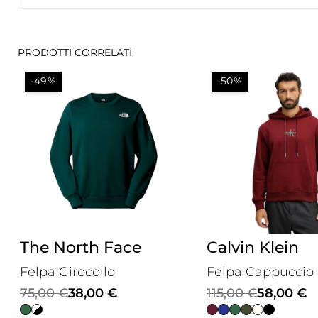
PRODOTTI CORRELATI
-49%
-50%
The North Face
Calvin Klein
Felpa Girocollo
Felpa Cappuccio
Il
Il
Il
Il
75,00
€
38,00
€
115,00
€
58,00
€
prezzo
prezzo
prezzo
prezzo