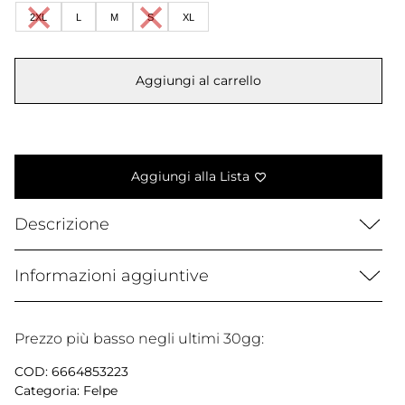
da
2XL
L
M
S
XL
79,99 €
a
Aggiungi al carrello
114,99 €
Aggiungi alla Lista
Descrizione
Informazioni aggiuntive
Prezzo più basso negli ultimi 30gg:
COD:
6664853223
Categoria:
Felpe