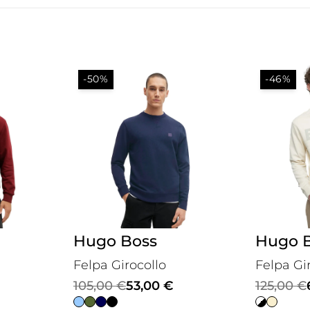
-50%
-46%
Hugo Boss
Hugo 
Felpa Girocollo
Felpa Gi
Il
Il
Il
Il
105,00
€
53,00
€
125,00
€
prezzo
prezzo
prezzo
prezzo