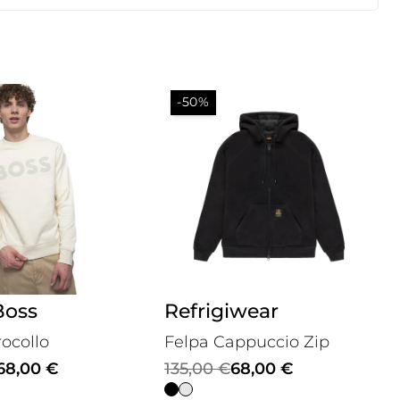
-50%
Boss
Refrigiwear
rocollo
Felpa Cappuccio Zip
Il
Il
68,00
€
135,00
€
68,00
€
prezzo
prezzo