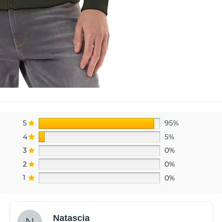
5
95%
4
5%
3
0%
2
0%
1
0%
Natascia