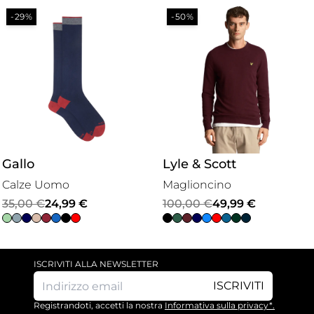
-29%
-50%
Gallo
Lyle & Scott
Calze Uomo
Maglioncino
Il
Il
Il
Il
35,00
€
24,99
€
100,00
€
49,99
€
prezzo
prezzo
prezzo
prezzo
originale
attuale
originale
attuale
era:
è:
era:
è:
ISCRIVITI ALLA NEWSLETTER
35,00 €.
24,99 €.
100,00 €.
49,99 €.
ISCRIVITI
Registrandoti, accetti la nostra
Informativa sulla privacy*.