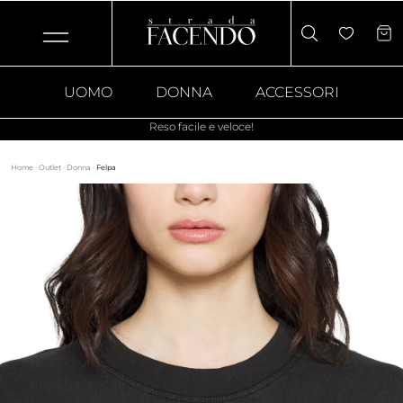
UOMO
DONNA
ACCESSORI
Reso facile e veloce!
Home
·
Outlet
·
Donna
·
Felpa