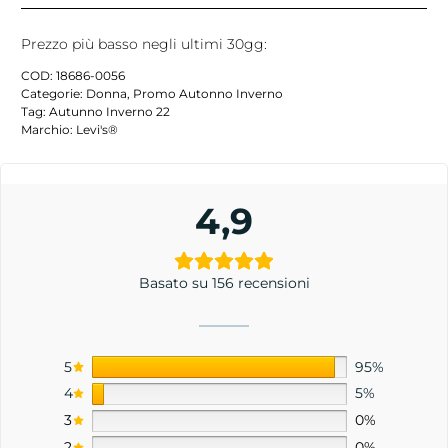
Prezzo più basso negli ultimi 30gg:
COD:
18686-0056
Categorie:
Donna
,
Promo Autonno Inverno
Tag:
Autunno Inverno 22
Marchio:
Levi's®
4,9
Basato su 156 recensioni
5
95%
4
5%
3
0%
2
0%