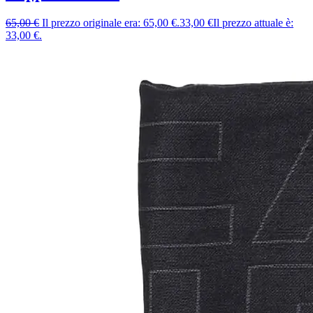
65,00
€
Il prezzo originale era: 65,00 €.
33,00
€
Il prezzo attuale è:
33,00 €.