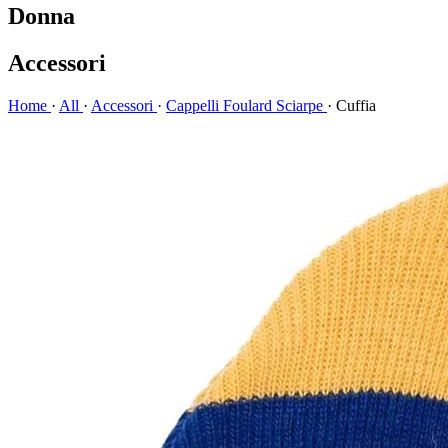
Donna
Accessori
Home
·
All
·
Accessori
·
Cappelli Foulard Sciarpe
·
Cuffia