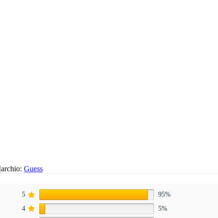
archio:
Guess
5
95%
4
5%