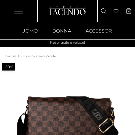
UOMO
DONNA
ACCESSORI
Reso facile e veloce!
Home
·
All
·
Accessori
·
Borse Zaini
·
Cartella
-50%