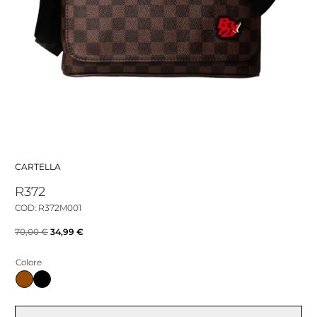
CARTELLA
R372
COD: R372M001
Il
Il
70,00
€
34,99
€
prezzo
prezzo
Colore
originale
attuale
era:
è:
70,00 €.
34,99 €.