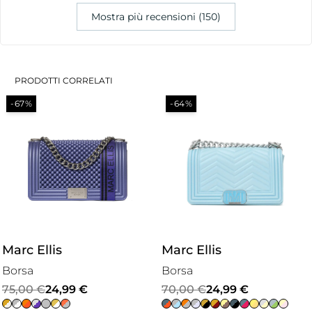
Mostra più recensioni (150)
PRODOTTI CORRELATI
-67%
-64%
Marc Ellis
Marc Ellis
Borsa
Borsa
Il
Il
Il
Il
75,00
€
24,99
€
70,00
€
24,99
€
prezzo
prezzo
prezzo
prezzo