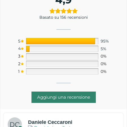
Basato su 156 recensioni
5
95%
4
5%
3
0%
2
0%
1
0%
Aggiungi una recensione
Daniele Ceccaroni