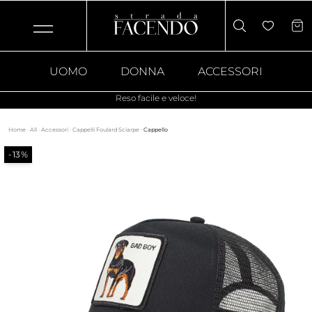
UOMO
DONNA
ACCESSORI
Reso facile e veloce!
Home
·
All
·
Accessori
·
Cappelli Foulard Sciarpe
·
Cappello
-13%