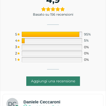
Basato su 156 recensioni
5
95%
4
5%
3
0%
2
0%
1
0%
Aggiungi una recensione
Daniele Ceccaroni