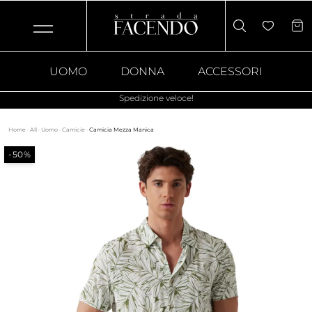
UOMO
DONNA
ACCESSORI
Spedizione veloce!
Home
·
All
·
Uomo
·
Camicie
·
Camicia Mezza Manica
-50%