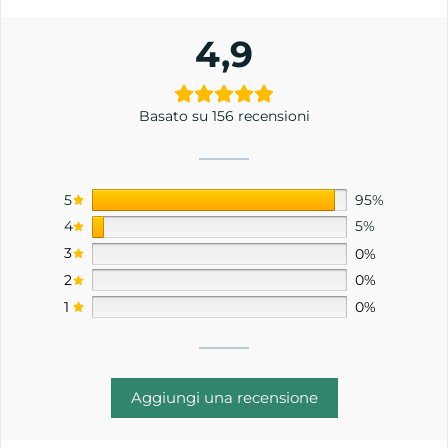
4,9
Basato su 156 recensioni
5
95%
4
5%
3
0%
2
0%
1
0%
Aggiungi una recensione