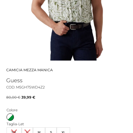
CAMICIA MEZZA MANICA
Guess
COD: M5GH75WD4Z2
Il
Il
80,00
€
39,99
€
prezzo
prezzo
Colore
originale
attuale
era:
è:
Taglia-Let
80,00 €.
39,99 €.
2XL
L
M
S
XL