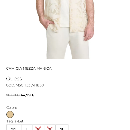
CAMICIA MEZZA MANICA
Guess
COD: M5GH53WH850
Il
Il
90,00
€
44,99
€
prezzo
prezzo
Colore
originale
attuale
era:
è:
Taglia-Let
90,00 €.
44,99 €.
2XL
L
M
S
XL