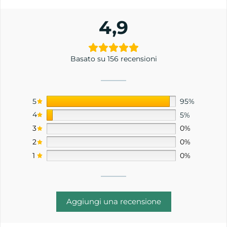
4,9
Basato su 156 recensioni
5
95%
4
5%
3
0%
2
0%
1
0%
Aggiungi una recensione