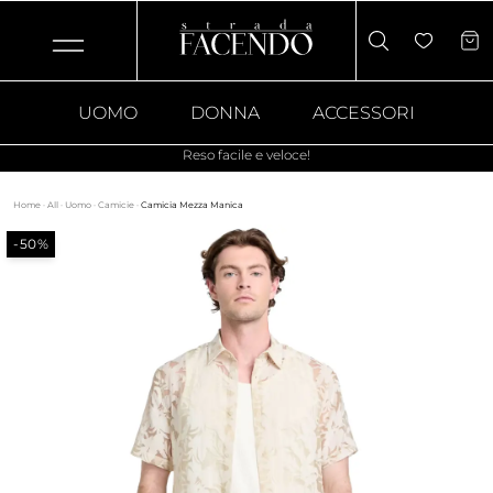
UOMO
DONNA
ACCESSORI
Reso facile e veloce!
Home
·
All
·
Uomo
·
Camicie
·
Camicia Mezza Manica
-50%