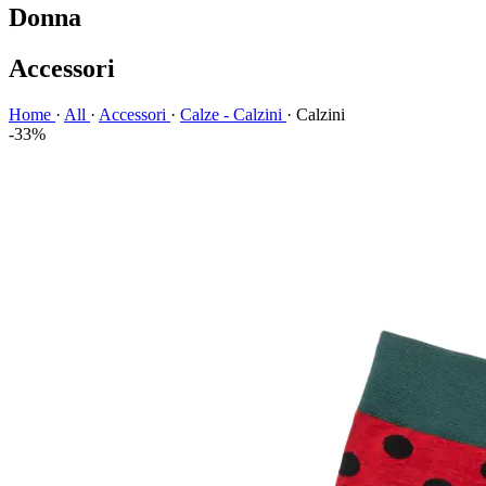
Donna
Accessori
Home
·
All
·
Accessori
·
Calze - Calzini
·
Calzini
-33%