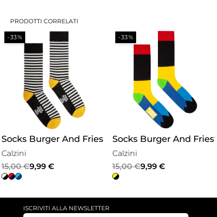
PRODOTTI CORRELATI
-33%
-33%
Socks Burger And Fries
Socks Burger And Fries
Calzini
Calzini
Il
Il
Il
Il
15,00
€
9,99
€
15,00
€
9,99
€
prezzo
prezzo
prezzo
prezzo
originale
attuale
originale
attuale
era:
è:
era:
è:
ISCRIVITI ALLA NEWSLETTER