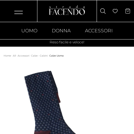
UOMO
DONNA
ACCESSORI
Reso facile e veloce!
Home
·
All
·
Accessori
·
Calze - Calzini
·
Calze Uomo