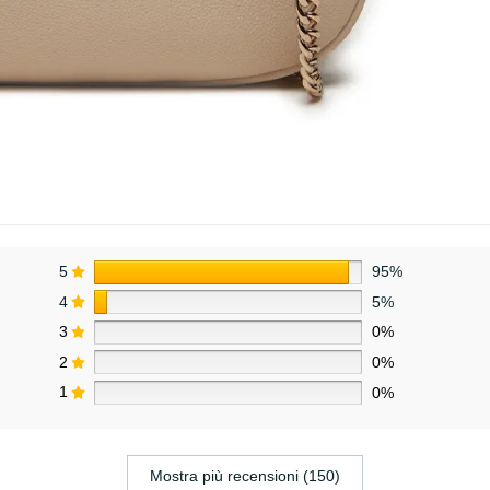
5
95%
4
5%
3
0%
2
0%
1
0%
Mostra più recensioni (150)