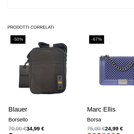
PRODOTTI CORRELATI
-67%
-64%
Marc Ellis
Marc Ellis
Borsa
Borsa
Il
Il
Il
Il
75,00
€
24,99
€
70,00
€
24,99
€