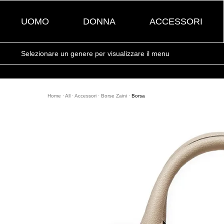
UOMO
DONNA
ACCESSORI
Selezionare un genere per visualizzare il menu
Home
·
All
·
Accessori
·
Borse Zaini
·
Borsa