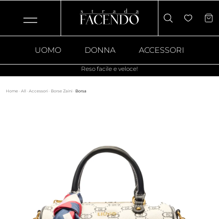
UOMO
DONNA
ACCESSORI
Reso facile e veloce!
Home
·
All
·
Accessori
·
Borse Zaini
·
Borsa