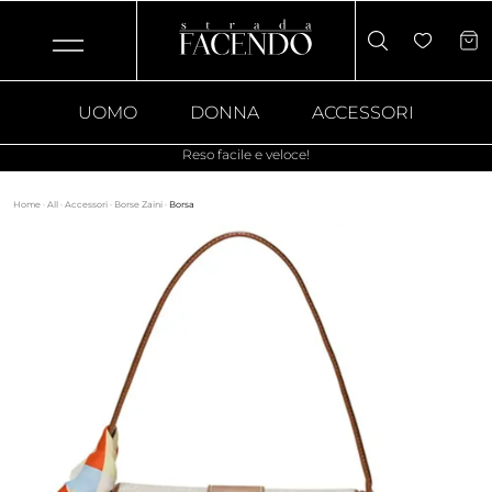
UOMO
DONNA
ACCESSORI
Reso facile e veloce!
Home
·
All
·
Accessori
·
Borse Zaini
·
Borsa