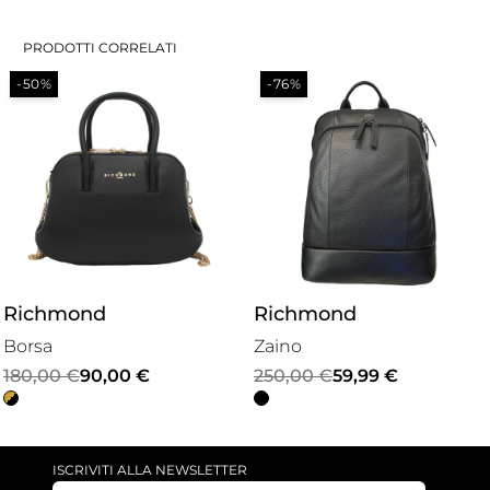
PRODOTTI CORRELATI
-50%
-76%
Richmond
Richmond
Borsa
Zaino
Il
Il
Il
Il
180,00
€
90,00
€
250,00
€
59,99
€
prezzo
prezzo
prezzo
prezzo
originale
attuale
originale
attuale
era:
è:
era:
è:
ISCRIVITI ALLA NEWSLETTER