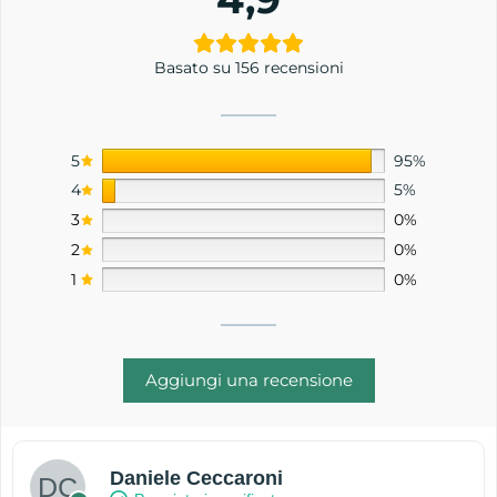
Basato su 156 recensioni
5
95%
4
5%
3
0%
2
0%
1
0%
Aggiungi una recensione
Daniele Ceccaroni