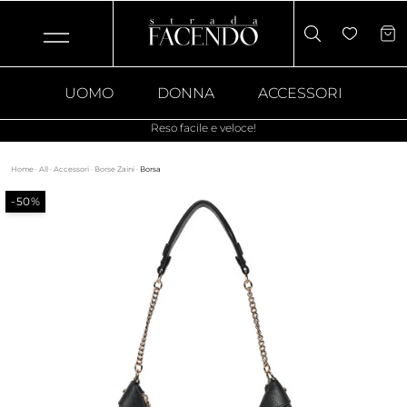
UOMO
DONNA
ACCESSORI
Reso facile e veloce!
Home
·
All
·
Accessori
·
Borse Zaini
·
Borsa
-50%