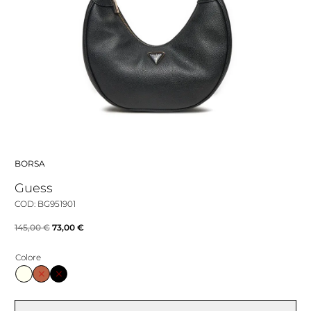
BORSA
Guess
COD: BG951901
Il
Il
145,00
€
73,00
€
prezzo
prezzo
Colore
originale
attuale
era:
è:
145,00 €.
73,00 €.