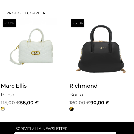
PRODOTTI CORRELATI
-50%
-50%
Marc Ellis
Richmond
Borsa
Borsa
Il
Il
Il
Il
115,00
€
58,00
€
180,00
€
90,00
€
prezzo
prezzo
prezzo
prezzo
originale
attuale
originale
attuale
era:
è:
era:
è:
ISCRIVITI ALLA NEWSLETTER