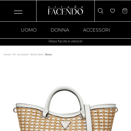
UOMO
DONNA
ACCESSORI
Reso facile e veloce!
Home
·
All
·
Accessori
·
Borse Zaini
·
Borsa