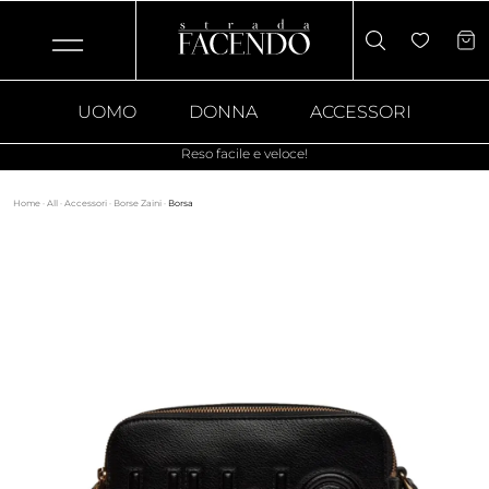
UOMO
DONNA
ACCESSORI
Reso facile e veloce!
Home
·
All
·
Accessori
·
Borse Zaini
·
Borsa