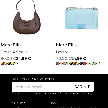
Marc Ellis
Marc Ellis
Borsa A Spalla
Borsa
Il
Il
Il
Il
80,00
€
24,99
€
70,00
€
24,99
€
prezzo
prezzo
prezzo
prezzo
originale
attuale
originale
attuale
era:
è:
era:
è:
ISCRIVITI ALLA NEWSLETTER
80,00 €.
24,99 €.
70,00 €.
24,99 €.
ISCRIVITI
Registrandoti, accetti la nostra
Informativa sulla privacy*.
AZIENDA
LEGAL
I nostri marchi
Aggiorna le preferenze sui cookie