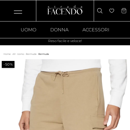
UOMO
DONNA
ACCESSORI
Reso facile e veloce!
Home
·
All
·
Uomo
·
Bermuda
·
Bermuda
-50%