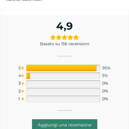
4,9
Basato su 156 recensioni
5
95%
4
5%
3
0%
2
0%
1
0%
Aggiungi una recensione