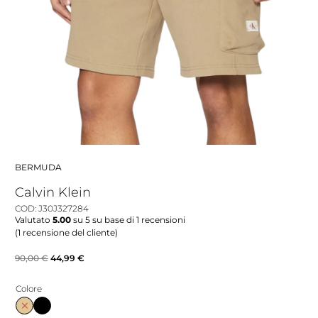
BERMUDA
Calvin Klein
COD: J30J327284
Valutato
5.00
su 5 su base di
1
recensioni
(
1
recensione del cliente)
Il
Il
90,00
€
44,99
€
prezzo
prezzo
Colore
originale
attuale