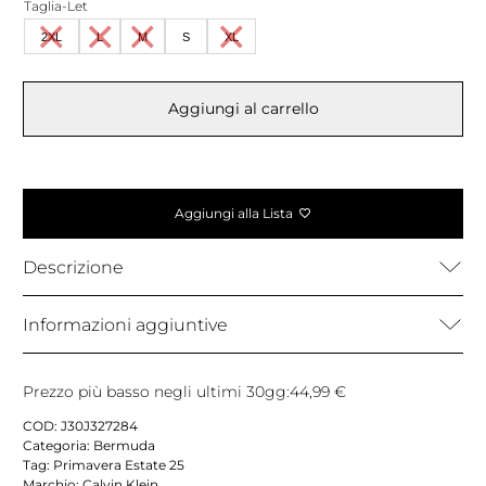
era:
è:
Taglia-Let
90,00 €.
44,99 €.
2XL
L
M
S
XL
Aggiungi al carrello
Aggiungi alla Lista
Descrizione
Informazioni aggiuntive
Prezzo più basso negli ultimi 30gg:
44,99
€
COD:
J30J327284
Categoria:
Bermuda
Tag:
Primavera Estate 25
Marchio:
Calvin Klein