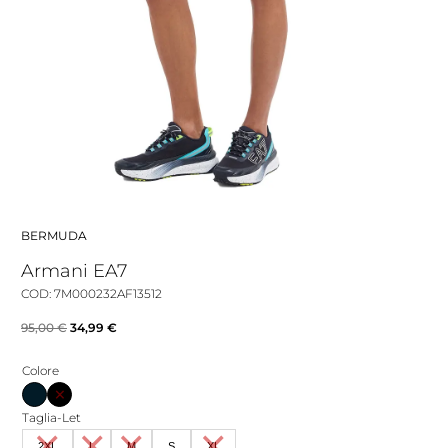
BERMUDA
Armani EA7
COD: 7M000232AF13512
Il
Il
95,00
€
34,99
€
prezzo
prezzo
Colore
originale
attuale
era:
è:
Taglia-Let
95,00 €.
34,99 €.
2XL
L
M
S
XL