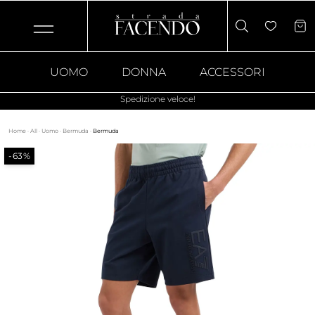
UOMO
DONNA
ACCESSORI
Spedizione veloce!
Home
·
All
·
Uomo
·
Bermuda
·
Bermuda
-63%