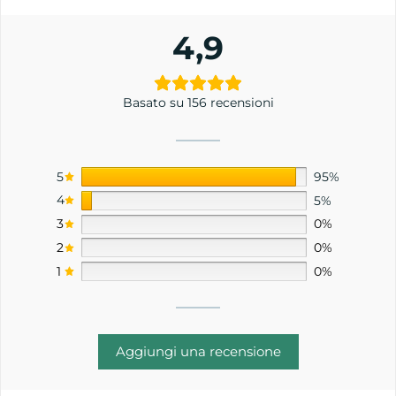
4,9
Basato su 156 recensioni
5
95%
4
5%
3
0%
2
0%
1
0%
Aggiungi una recensione