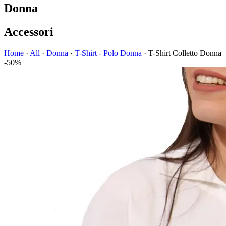
Donna
Accessori
Home
·
All
·
Donna
·
T-Shirt - Polo Donna
·
T-Shirt Colletto Donna
-50%